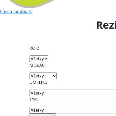
Chcem podporiť
Rez
ROK:
MESIAC:
UMELEC:
TYP: