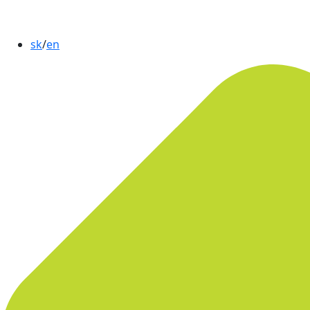
sk
/
en