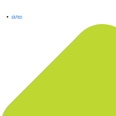
sk
/
en