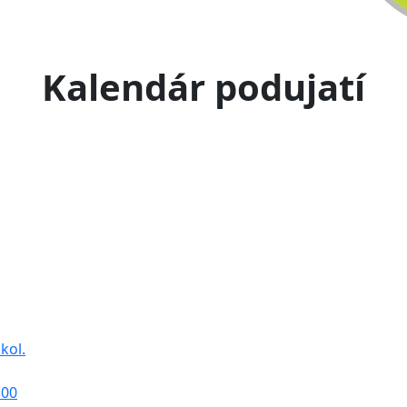
Kalendár podujatí
kol.
:00