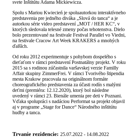
svete Inštitútu Adama Mickiewicza.
Spolu s Mariou Kwiecień je spoluautorkou interaktívneho
predstavenia pre jedného diváka „Slová do tanca“ a je
autorkou série video predstavení „MOT / HER KC“, v
ktorých sledovala telesné zmeny počas tehotenstva. Dielo
bolo prezentované na festivale Festival Parallel vo Viedni,
na festivale Cracow Art Week KRAKERS a mnohých
ďalších.
Od roku 2012 experimentuje s pohybom dospelého s
dieťaťom v rámci predstavení Postnatálny projekt. V roku
2015 sa s rodinou zúčastnila varšavskej verzie Familly
Affair skupiny ZimmerFrei. V rámci Tvorivého štipendia
mesta Krakow pracovala na originálnom formáte
choreografického predstavenia za účasti rodín s malými
deťmi (premiéra: 12.12.2020), ktorý bol následne
uvedený v rámci 23. Bienále umenia pre deti v Poznani.
Vďaka spolupráci s nadáciou Performat sa projekt objavil
aj v programe „Stage for Dance“ Národného inštitútu
hudby a tanca.
Trvanie rezidencie:
25.07.2022 - 14.08.2022