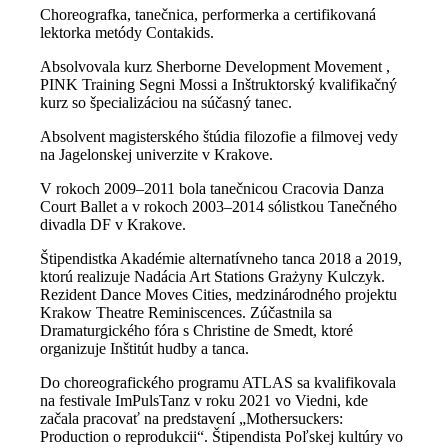
Choreografka, tanečnica, performerka a certifikovaná
lektorka metódy Contakids.
Absolvovala kurz Sherborne Development Movement ,
PINK Training Segni Mossi a Inštruktorský kvalifikačný
kurz so špecializáciou na súčasný tanec.
Absolvent magisterského štúdia filozofie a filmovej vedy
na Jagelonskej univerzite v Krakove.
V rokoch 2009–2011 bola tanečnicou Cracovia Danza
Court Ballet a v rokoch 2003–2014 sólistkou Tanečného
divadla DF v Krakove.
Štipendistka Akadémie alternatívneho tanca 2018 a 2019,
ktorú realizuje Nadácia Art Stations Grażyny Kulczyk.
Rezident Dance Moves Cities, medzinárodného projektu
Krakow Theatre Reminiscences. Zúčastnila sa
Dramaturgického fóra s Christine de Smedt, ktoré
organizuje Inštitút hudby a tanca.
Do choreografického programu ATLAS sa kvalifikovala
na festivale ImPulsTanz v roku 2021 vo Viedni, kde
začala pracovať na predstavení „Mothersuckers:
Production o reprodukcii“. Štipendista Poľskej kultúry vo