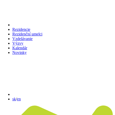
Rezidencie
Rezidenční umelci
Vzdelávanie
Výzvy
Kalendár
Novinky
sk
/
en