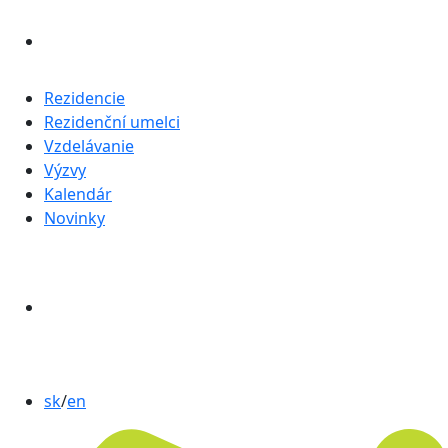
Rezidencie
Rezidenční umelci
Vzdelávanie
Výzvy
Kalendár
Novinky
sk
/
en