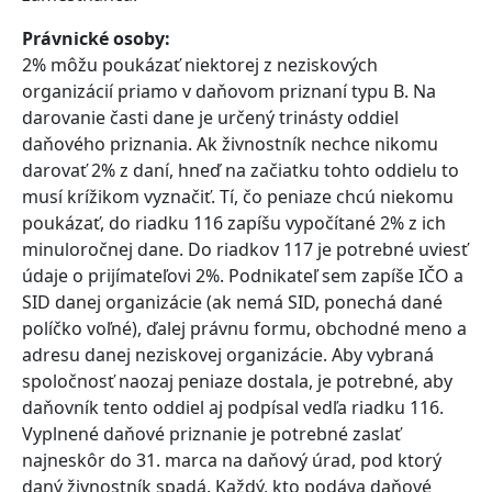
Právnické osoby:
2% môžu poukázať niektorej z neziskových
organizácií priamo v daňovom priznaní typu B. Na
darovanie časti dane je určený trinásty oddiel
daňového priznania. Ak živnostník nechce nikomu
darovať 2% z daní, hneď na začiatku tohto oddielu to
musí krížikom vyznačiť. Tí, čo peniaze chcú niekomu
poukázať, do riadku 116 zapíšu vypočítané 2% z ich
minuloročnej dane. Do riadkov 117 je potrebné uviesť
údaje o prijímateľovi 2%. Podnikateľ sem zapíše IČO a
SID danej organizácie (ak nemá SID, ponechá dané
políčko voľné), ďalej právnu formu, obchodné meno a
adresu danej neziskovej organizácie. Aby vybraná
spoločnosť naozaj peniaze dostala, je potrebné, aby
daňovník tento oddiel aj podpísal vedľa riadku 116.
Vyplnené daňové priznanie je potrebné zaslať
najneskôr do 31. marca na daňový úrad, pod ktorý
daný živnostník spadá. Každý, kto podáva daňové