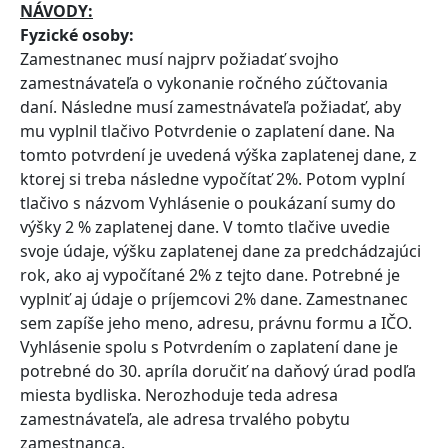
NÁVODY:
Fyzické osoby:
Zamestnanec musí najprv požiadať svojho
zamestnávateľa o vykonanie ročného zúčtovania
daní. Následne musí zamestnávateľa požiadať, aby
mu vyplnil tlačivo Potvrdenie o zaplatení dane. Na
tomto potvrdení je uvedená výška zaplatenej dane, z
ktorej si treba následne vypočítať 2%. Potom vyplní
tlačivo s názvom Vyhlásenie o poukázaní sumy do
výšky 2 % zaplatenej dane. V tomto tlačive uvedie
svoje údaje, výšku zaplatenej dane za predchádzajúci
rok, ako aj vypočítané 2% z tejto dane. Potrebné je
vyplniť aj údaje o príjemcovi 2% dane. Zamestnanec
sem zapíše jeho meno, adresu, právnu formu a IČO.
Vyhlásenie spolu s Potvrdením o zaplatení dane je
potrebné do 30. apríla doručiť na daňový úrad podľa
miesta bydliska. Nerozhoduje teda adresa
zamestnávateľa, ale adresa trvalého pobytu
zamestnanca.