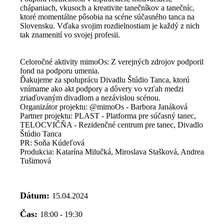
chápaniach, vkusoch a kreativite tanečníkov a tanečníc,
ktoré momentálne pôsobia na scéne súčasného tanca na
Slovensku. Vďaka svojim rozdielnostiam je každý z nich
tak znamenití vo svojej profesii.
Celoročné aktivity mimoOs: Z verejných zdrojov podporil
fond na podporu umenia.
Ďakujeme za spoluprácu Divadlu Štúdio Tanca, ktorú
vnímame ako akt podpory a dôvery vo vzťah medzi
zriaďovaným divadlom a nezávislou scénou.
Organizátor projektu: @mimoOs - Barbora Janáková
Partner projektu: PLAST - Platforma pre súčasný tanec,
TELOCVIČŇA - Rezidenčné centrum pre tanec, Divadlo
Štúdio Tanca
PR: Soňa Kúdeľová
Produkcia: Katarína Milučká, Miroslava Stašková, Andrea
Tušimová
Dátum:
15.04.2024
Čas:
18:00 - 19:30