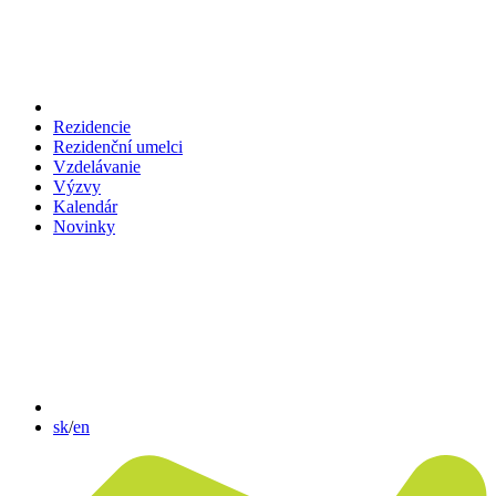
Rezidencie
Rezidenční umelci
Vzdelávanie
Výzvy
Kalendár
Novinky
sk
/
en