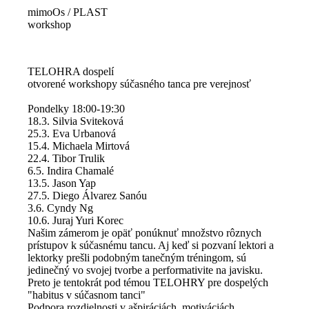
mimoOs / PLAST
workshop
TELOHRA dospelí
otvorené workshopy súčasného tanca pre verejnosť
Pondelky 18:00-19:30
18.3. Silvia Sviteková
25.3. Eva Urbanová
15.4. Michaela Mirtová
22.4. Tibor Trulik
6.5. Indira Chamalé
13.5. Jason Yap
27.5. Diego Álvarez Sanóu
3.6. Cyndy Ng
10.6. Juraj Yuri Korec
Našim zámerom je opäť ponúknuť množstvo rôznych
prístupov k súčasnému tancu. Aj keď si pozvaní lektori a
lektorky prešli podobným tanečným tréningom, sú
jedinečný vo svojej tvorbe a performativite na javisku.
Preto je tentokrát pod témou TELOHRY pre dospelých
"habitus v súčasnom tanci"
Podpora rozdielnosti v ašpiráciách, motiváciách,