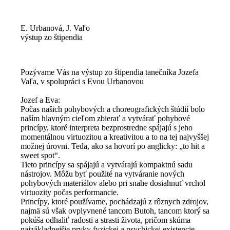
E. Urbanová, J. Vaľo
výstup zo štipendia
Pozývame Vás na výstup zo štipendia tanečníka Jozefa
Vaľa, v spolupráci s Evou Urbanovou
Jozef a Eva:
Počas našich pohybových a choreografických štúdií bolo
naším hlavným cieľom zbierať a vytvárať pohybové
princípy, ktoré interpreta bezprostredne spájajú s jeho
momentálnou virtuozitou a kreativitou a to na tej najvyššej
možnej úrovni. Teda, ako sa hovorí po anglicky: „to hit a
sweet spot“.
Tieto princípy sa spájajú a vytvárajú kompaktnú sadu
nástrojov. Môžu byť použité na vytváranie nových
pohybových materiálov alebo pri snahe dosiahnuť vrchol
virtuozity počas performancie.
Princípy, ktoré používame, pochádzajú z rôznych zdrojov,
najmä sú však ovplyvnené tancom Butoh, tancom ktorý sa
pokúša odhaliť radosti a strasti života, pričom skúma
najzákladnejšie prvky fyzickej a psychickej existencie.