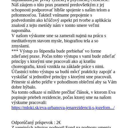
Náš záujem o túto prax pramení predovšetkým z jej
schopnosti podporovať hlbšie spojenie s našim telom a
prítomnosťou. Taktiež vnímame prepojenie s
podvedomím ako kľúčový aspekt pri tvorbe a aplikácia
znalostí z tejto metódy nám v tomto smere veľmi
napomáha.
V našom výskume sme sa zamerali najmä na prácu s
meditatívnym stavom mysle, biografiou tela a so
zmyslami.
*** Výstup zo štipendia bude prebiehať vo forme
zdieľanej praxe. Počas tohto výstupu s vami bude zdieľať
princípy s ktorými sme pracovali ako aj kratšiu
choreografiu, ktorá vznikla na základe práce s nimi.
Účastníci tohto výstupu sa budú môcť prakticky zapojiť a
vyskúšať si jednotlivé princípy s ktorými sme pracovali.
Prineste si alebo príďte v pohodlnom oblečení aby sa Vám
dobre hýbalo.
Na tomto odkaze si môžete prečítať článok, v ktorom Eva
popisuje priebeh rezidencie, počas ktorej sme na našom
výskume pracovali:
https://mloki.sk/eva-urbanova-jenarezidencii-s-jozefom.../
Odporúčaný príspevok : 2€
Z verejných zdrojov podporil Fond na podporu umenia.