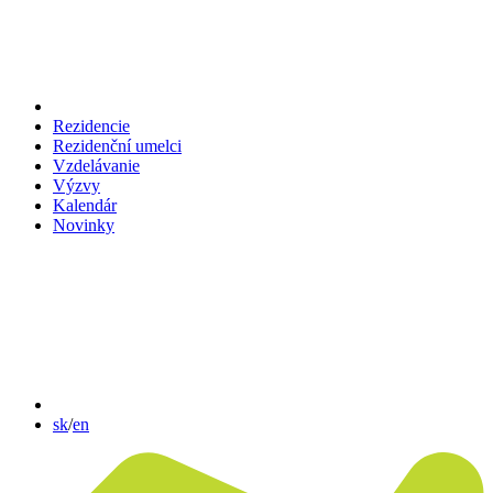
Rezidencie
Rezidenční umelci
Vzdelávanie
Výzvy
Kalendár
Novinky
sk
/
en