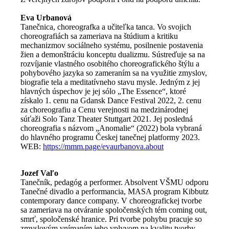
Eva Urbanová
Tanečnica, choreografka a učiteľka tanca. Vo svojich
choreografiách sa zameriava na štúdium a kritiku
mechanizmov sociálneho systému, posilnenie postavenia
žien a demonštráciu konceptu dualizmu. Sústreďuje sa na
rozvíjanie vlastného osobitého choreografického štýlu a
pohybového jazyka so zameraním sa na využitie zmyslov,
biografie tela a meditatívneho stavu mysle. Jedným z jej
hlavných úspechov je jej sólo „The Essence“, ktoré
získalo 1. cenu na Gdansk Dance Festival 2022, 2. cenu
za choreografiu a Cenu verejnosti na medzinárodnej
súťaži Solo Tanz Theater Stuttgart 2021. Jej posledná
choreografia s názvom „Anomalie“ (2022) bola vybraná
do hlavného programu Českej tanečnej platformy 2023.
WEB:
https://mmm.page/evaurbanova.about
Jozef Vaľo
Tanečník, pedagóg a performer. Absolvent VŠMU odporu
Tanečné divadlo a performancia, MASA program Kibbutz
contemporary dance company. V choreografickej tvorbe
sa zameriava na otváranie spoločenských tém coming out,
smrť, spoločenské hranice. Pri tvorbe pohybu pracuje so
zmyslovým vnímaním jeho vplyvom na kvalitu tvorby