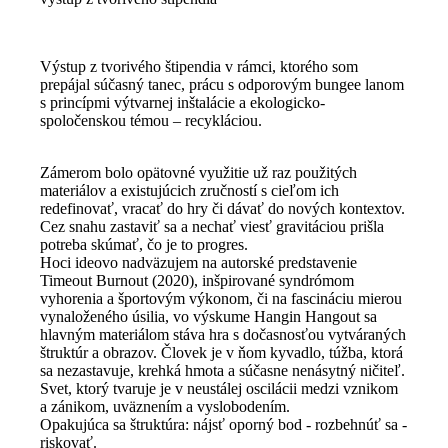
Výstup z tvorivého štipendia v rámci, ktorého som
prepájal súčasný tanec, prácu s odporovým bungee lanom
s princípmi výtvarnej inštalácie a ekologicko-
spoločenskou témou – recykláciou.
Zámerom bolo opätovné využitie už raz použitých
materiálov a existujúcich zručností s cieľom ich
redefinovať, vracať do hry či dávať do nových kontextov.
Cez snahu zastaviť sa a nechať viesť gravitáciou prišla
potreba skúmať, čo je to progres.
Hoci ideovo nadväzujem na autorské predstavenie
Timeout Burnout (2020), inšpirované syndrómom
vyhorenia a športovým výkonom, či na fascináciu mierou
vynaloženého úsilia, vo výskume Hangin Hangout sa
hlavným materiálom stáva hra s dočasnosťou vytváraných
štruktúr a obrazov. Človek je v ňom kyvadlo, túžba, ktorá
sa nezastavuje, krehká hmota a súčasne nenásytný ničiteľ.
Svet, ktorý tvaruje je v neustálej oscilácii medzi vznikom
a zánikom, uväznením a vyslobodením.
Opakujúca sa štruktúra: nájsť oporný bod - rozbehnúť sa -
riskovať.