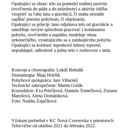
Opakujúci sa obraz: telo na pomedzí totálnej pasivity
(uvoľnenia do pádu a do prázdnoty) a aktivity (túžba
vzoprieť sa ťahu lana a gravitácií, či snaha neustále
zapĺňať priestor pohybom, či objektami).
Opakujúci sa princíp: lano odpútava telo od gravitácie a
umožňuje novým spôsobom pracovať s kontinuitou
pohybu, uvoľnením a napätím, modeluje obraz
nekonečného, vynárajúceho sa a zanikajúceho pohybu.
Opakujúci sa kontrast: lepenkové tubusy toporné,
nepoddajné, odhodené a jedno telo v rozhovore s nimi.
Koncept a choreografia: Lukáš Bobalik
Dramaturgia: Maja Hriešik
Pohybová spolupráca: Jaro Viňarský
Technické zabezpečenie: Martin Grelik
Konzultácie: Eva Priečková, Daniela Tomečková, Zuzana
Marošová, Alena Domániková.
Foto: Natália Zajačíková
Výskum prebiehal v KC Nová Cvernovka v priestoroch
Telocvične od októbra 2021 do februára 2022.