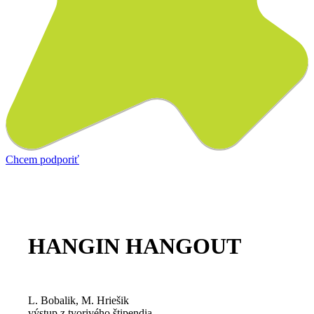
Chcem podporiť
HANGIN HANGOUT
L. Bobalik, M. Hriešik
výstup z tvorivého štipendia