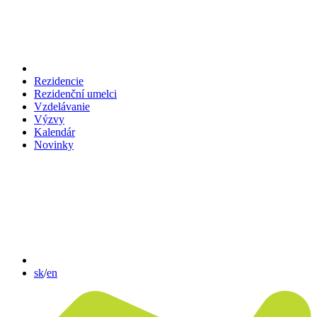
Rezidencie
Rezidenční umelci
Vzdelávanie
Výzvy
Kalendár
Novinky
sk
/
en