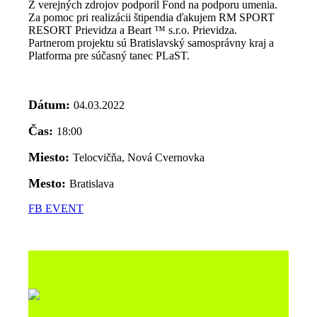
Z verejných zdrojov podporil Fond na podporu umenia.
Za pomoc pri realizácii štipendia ďakujem RM SPORT
RESORT Prievidza a Beart ™ s.r.o. Prievidza.
Partnerom projektu sú Bratislavský samosprávny kraj a
Platforma pre súčasný tanec PLaST.
Dátum:
04.03.2022
Čas:
18:00
Miesto:
Telocvičňa, Nová Cvernovka
Mesto:
Bratislava
FB EVENT