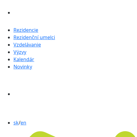
Rezidencie
Rezidenční umelci
Vzdelávanie
Výzvy
Kalendár
Novinky
sk
/
en