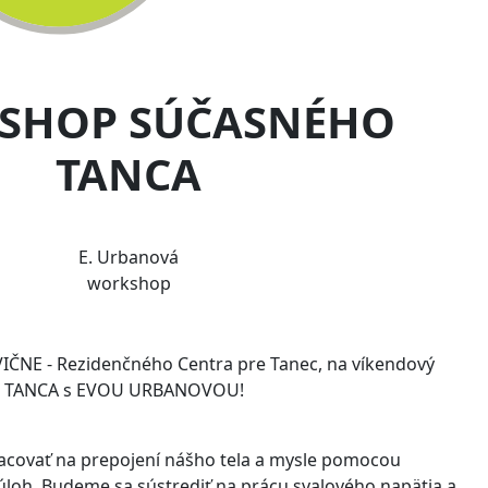
SHOP SÚČASNÉHO
TANCA
E. Urbanová
workshop
ČNE - Rezidenčného Centra pre Tanec, na víkendový
TANCA s EVOU URBANOVOU!
covať na prepojení nášho tela a mysle pomocou
loh. Budeme sa sústrediť na prácu svalového napätia a