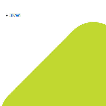
sk
/
en