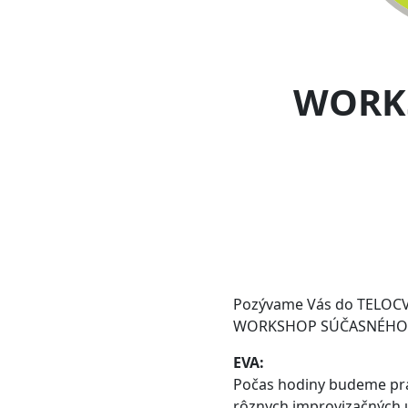
WORK
Pozývame Vás do TELOCVI
WORKSHOP SÚČASNÉHO 
EVA:
Počas hodiny budeme pra
rôznych improvizačných ú