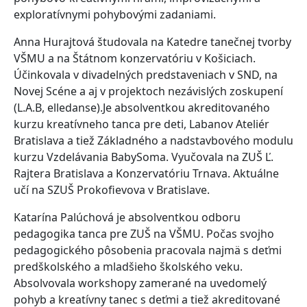
exploratívnymi pohybovými zadaniami.
Anna Hurajtová študovala na Katedre tanečnej tvorby
VŠMU a na Štátnom konzervatóriu v Košiciach.
Účinkovala v divadelných predstaveniach v SND, na
Novej Scéne a aj v projektoch nezávislých zoskupení
(L.A.B, elledanse).Je absolventkou akreditovaného
kurzu kreatívneho tanca pre deti, Labanov Ateliér
Bratislava a tiež Základného a nadstavbového modulu
kurzu Vzdelávania BabySoma. Vyučovala na ZUŠ Ľ.
Rajtera Bratislava a Konzervatóriu Trnava. Aktuálne
učí na SZUŠ Prokofievova v Bratislave.
Katarína Palúchová je absolventkou odboru
pedagogika tanca pre ZUŠ na VŠMU. Počas svojho
pedagogického pôsobenia pracovala najmä s deťmi
predškolského a mladšieho školského veku.
Absolvovala workshopy zamerané na uvedomelý
pohyb a kreatívny tanec s deťmi a tiež akreditované