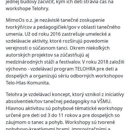
jednej budovy zacvičiť, kým ich deti strávia čas na
workshope Telohry.
MimoOs o.z. je nezávislé tanečné zoskupenie
tvorkýň/cov a pedagogičiek/gov v oblasti tanečného
umenia. Už od roku 2016 zastrešuje umelecké a
vzdelávacie aktivity, ktoré rozširujú povedomie
verejnosti o súčasnom tanci. Okrem niekoľkých
autorských projektov sa zúčastňujú aj
medzinárodných stáži a festivalov. V roku 2018 založili
výchovno - vzdelávací program TELOHRA pre deti a
dospelých a organizujú sériu odborných workshopov
Telo-Hlas-Komunita.
Telohra je vzdelávací koncept, ktorý vznikol z iniciatívy
absolventiek/tov tanečnej pedagogiky na VŠMU.
Hlavnou aktivitou sú pohybové tématické workshopy
určené pre deti od 3 do 11 rokov a pre dospelých so
záujmom o tanec a pohyb. Workshopy sú tvorené
pohybovo-kreatívnymi hrami, improvizačnými a