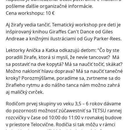
pošleme ďalšie organizačné informácie.
Cena workshopu: 10 €
Aj žirafy vedia tančiť. Tematický workshop pre deti je
inšpirovaný knihou Giraffes Can't Dance od Giles
Andreae a knižnými ilustráciami od Guy Parker-Rees.
Lektorky Anička a Katka odkazujú deťom: “Čo by ste
poradili žirafe, ktorá si myslí, že nevie tancovať? Má
sa postaviť na dve kopytá? Má sa naučiť točiť, skákať?
Možno nakloniť hlavu doprava? Má sa naučiť tanečné
kroky? Porozmýšľame, poradíme sa, zvrtneme sa do
žirafieho rytmu a do nášho tanca nám možno zahrá
aj maličký cvrček.
Rodičom prvej skupiny vo veku 3,5 – 6 rokov dávame
do pozornosti možnosť zúčawestniť sa TETSU rannej
rozcvičky v čase od 10:00 do 11:00 v rovnakej budove
v priestore Telocvične. Rodičia si tak môžu v rámci