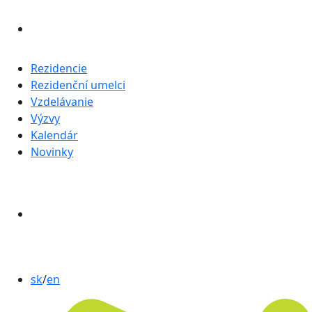
Rezidencie
Rezidenční umelci
Vzdelávanie
Výzvy
Kalendár
Novinky
sk
/
en