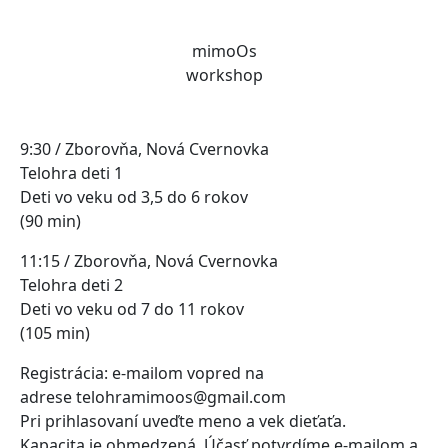
mimoOs
workshop
9:30 / Zborovňa, Nová Cvernovka
Telohra deti 1
Deti vo veku od 3,5 do 6 rokov
(90 min)
11:15 / Zborovňa, Nová Cvernovka
Telohra deti 2
Deti vo veku od 7 do 11 rokov
(105 min)
Registrácia: e-mailom vopred na
adrese telohramimoos@gmail.com
Pri prihlasovaní uveďte meno a vek dieťaťa.
Kapacita je obmedzená. Účasť potvrdíme e-mailom a