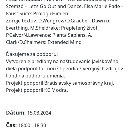
Szemző – Let’s Go Out and Dance, Elsa Marie Pade –
Faust Suite: Prolog i Himlen.
Zdroje textov: D.Wengrow/D.Graeber: Dawn of
Everthing, M.Sheldrake: Prepletený život,
P.Calvo/N.Lawrence: Planta Sapiens, A.
Clark/D.Chalmers: Extended Mind
Ďakujeme za podporu:
Vytvorenie predlohy na naštudovanie javiskového
diela podporil formou štipendia z verejných zdrojov
Fond na podporu umenia.
Projekt podporil Bratislavský samosprávny kraj.
Projekt podporil KC Modra.
Dátum:
15.03.2024
Čas:
18:00 - 18:30