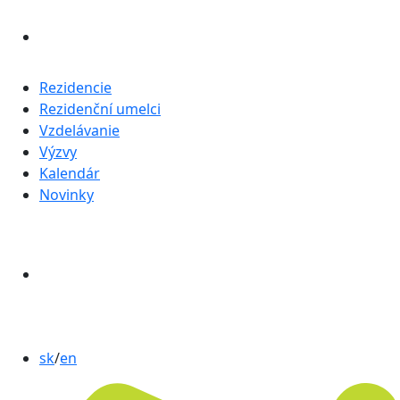
Rezidencie
Rezidenční umelci
Vzdelávanie
Výzvy
Kalendár
Novinky
sk
/
en