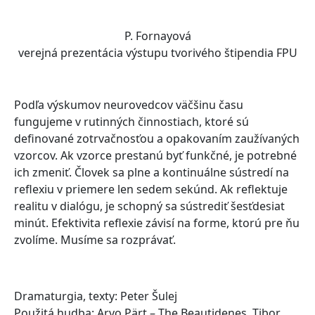
P. Fornayová
verejná prezentácia výstupu tvorivého štipendia FPU
Podľa výskumov neurovedcov väčšinu času
fungujeme v rutinných činnostiach, ktoré sú
definované zotrvačnosťou a opakovaním zaužívaných
vzorcov. Ak vzorce prestanú byť funkčné, je potrebné
ich zmeniť. Človek sa plne a kontinuálne sústredí na
reflexiu v priemere len sedem sekúnd. Ak reflektuje
realitu v dialógu, je schopný sa sústrediť šesťdesiat
minút. Efektivita reflexie závisí na forme, ktorú pre ňu
zvolíme. Musíme sa rozprávať.
Dramaturgia, texty: Peter Šulej
Použitá hudba: Arvo Pärt – The Beautidenes, Tibor