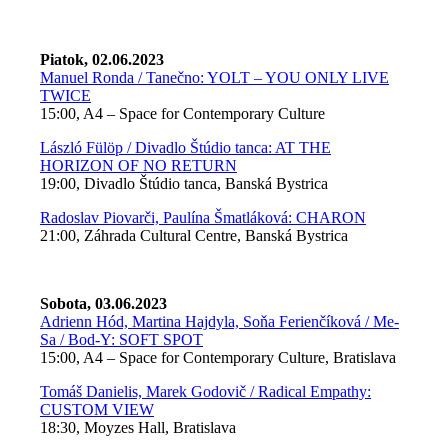
Piatok, 02.06.2023
Manuel Ronda / Tanečno: YOLT – YOU ONLY LIVE
TWICE
15:00, A4 – Space for Contemporary Culture
László Fülöp / Divadlo Štúdio tanca: AT THE
HORIZON OF NO RETURN
19:00, Divadlo Štúdio tanca, Banská Bystrica
Radoslav Piovarči, Paulína Šmatláková: CHARON
21:00, Záhrada Cultural Centre, Banská Bystrica
Sobota, 03.06.2023
Adrienn Hód, Martina Hajdyla, Soňa Ferienčíková / Me-
Sa / Bod-Y: SOFT SPOT
15:00, A4 – Space for Contemporary Culture, Bratislava
Tomáš Danielis, Marek Godovič / Radical Empathy:
CUSTOM VIEW
18:30, Moyzes Hall, Bratislava