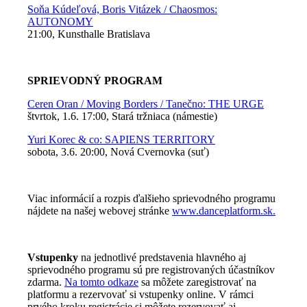
Soňa Kúdeľová, Boris Vitázek / Chaosmos:
AUTONOMY
21:00, Kunsthalle Bratislava
SPRIEVODNÝ PROGRAM
Ceren Oran / Moving Borders / Tanečno: THE URGE
štvrtok, 1.6. 17:00, Stará tržniaca (námestie)
Yuri Korec & co: SAPIENS TERRITORY
sobota, 3.6. 20:00, Nová Cvernovka (suť)
Viac informácií a rozpis ďalšieho sprievodného programu
nájdete na našej webovej stránke
www.danceplatform.sk.
Vstupenky
na jednotlivé predstavenia hlavného aj
sprievodného programu sú pre registrovaných účastníkov
zdarma.
Na tomto odkaze
sa môžete zaregistrovať na
platformu a rezervovať si vstupenky online. V rámci
prvého kroku registrácie si môžete rezervovať aj