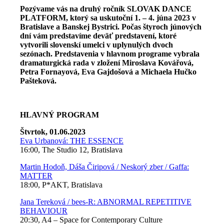
Pozývame vás na druhý ročník SLOVAK DANCE
PLATFORM, ktorý sa uskutoční 1. – 4. júna 2023 v
Bratislave a Banskej Bystrici. Počas štyroch júnových
dní vám predstavíme deväť predstavení, ktoré
vytvorili slovenskí umelci v uplynulých dvoch
sezónach. Predstavenia v hlavnom programe vybrala
dramaturgická rada v zložení Miroslava Kovářová,
Petra Fornayová, Eva Gajdošová a Michaela Hučko
Pašteková.
HLAVNÝ PROGRAM
Štvrtok, 01.06.2023
Eva Urbanová: THE ESSENCE
16:00, The Studio 12, Bratislava
Martin Hodoň, Dáša Čiripová / Neskorý zber / Gaffa:
MATTER
18:00, P*AKT, Bratislava
Jana Tereková / bees-R: ABNORMAL REPETITIVE
BEHAVIOUR
20:30, A4 – Space for Contemporary Culture