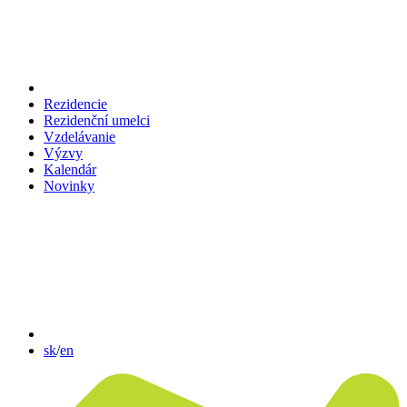
Rezidencie
Rezidenční umelci
Vzdelávanie
Výzvy
Kalendár
Novinky
sk
/
en