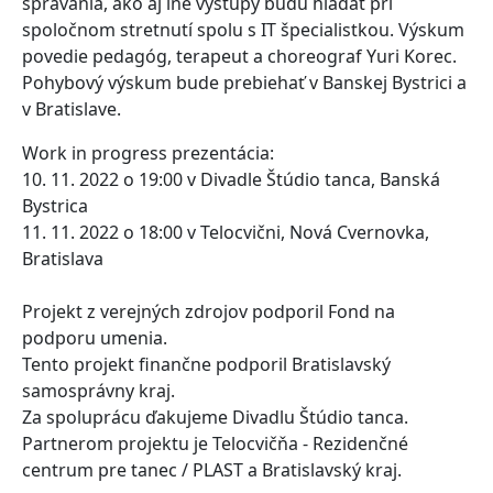
správania, ako aj iné výstupy budú hľadať pri
spoločnom stretnutí spolu s IT špecialistkou. Výskum
povedie pedagóg, terapeut a choreograf Yuri Korec.
Pohybový výskum bude prebiehať v Banskej Bystrici a
v Bratislave.
Work in progress prezentácia:
10. 11. 2022 o 19:00 v Divadle Štúdio tanca, Banská
Bystrica
11. 11. 2022 o 18:00 v Telocvični, Nová Cvernovka,
Bratislava
Projekt z verejných zdrojov podporil Fond na
podporu umenia.
Tento projekt finančne podporil Bratislavský
samosprávny kraj.
Za spoluprácu ďakujeme Divadlu Štúdio tanca.
Partnerom projektu je Telocvičňa - Rezidenčné
centrum pre tanec / PLAST a Bratislavský kraj.