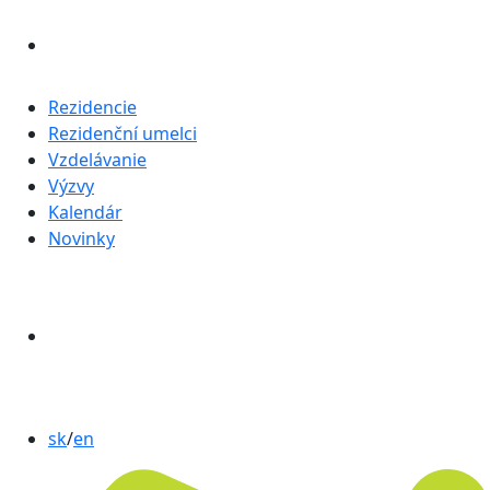
Rezidencie
Rezidenční umelci
Vzdelávanie
Výzvy
Kalendár
Novinky
sk
/
en