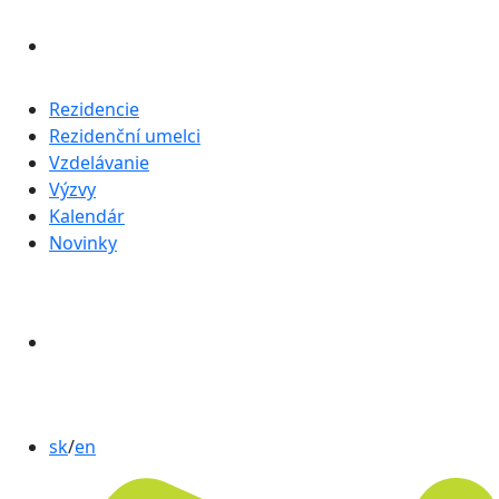
Rezidencie
Rezidenční umelci
Vzdelávanie
Výzvy
Kalendár
Novinky
sk
/
en