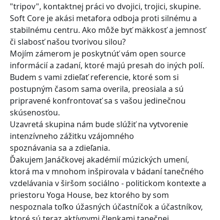
"tripov", kontaktnej práci vo dvojici, trojici, skupine.
Soft Core je akási metafora odboja proti silnému a
stabilnému centru. Ako môže byť mäkkosť a jemnosť
či slabosť našou tvorivou silou?
Mojím zámerom je poskytnúť vám open source
informácií a zadaní, ktoré majú presah do iných polí.
Budem s vami zdieľať referencie, ktoré som si
postupným časom sama overila, preosiala a sú
pripravené konfrontovať sa s vašou jedinečnou
skúsenosťou.
Uzavretá skupina nám bude slúžiť na vytvorenie
intenzívneho zážitku vzájomného
spoznávania sa a zdieľania.
Ďakujem Janáčkovej akadémií múzických umení,
ktorá ma v mnohom inšpirovala v bádaní tanečného
vzdelávania v širšom sociálno - politickom kontexte a
priestoru Yoga House, bez ktorého by som
nespoznala toľko úžasných účastníčok a účastníkov,
ktoré sú teraz aktívnymi členkami tanečnej