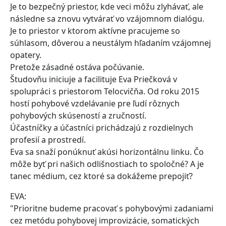
Je to bezpečný priestor, kde veci môžu zlyhávať, ale
následne sa znovu vytvárať vo vzájomnom dialógu.
Je to priestor v ktorom aktívne pracujeme so
súhlasom, dôverou a neustálym hľadaním vzájomnej
opatery.
Pretože zásadné ostáva počúvanie.
Študovňu iniciuje a facilituje Eva Priečková v
spolupráci s priestorom Telocvičňa. Od roku 2015
hostí pohybové vzdelávanie pre ľudí rôznych
pohybových skúseností a zručností.
Účastníčky a účastníci prichádzajú z rozdielnych
profesií a prostredí.
Eva sa snaží ponúknuť akúsi horizontálnu linku. Čo
môže byť pri našich odlišnostiach to spoločné? A je
tanec médium, cez ktoré sa dokážeme prepojiť?
EVA:
"Prioritne budeme pracovať s pohybovými zadaniami
cez metódu pohybovej improvizácie, somatických