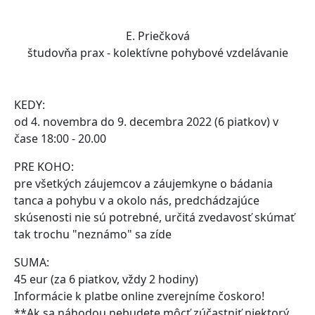
E. Priečková
študovňa prax - kolektívne pohybové vzdelávanie
KEDY:
od 4. novembra do 9. decembra 2022 (6 piatkov) v
čase 18:00 - 20.00
PRE KOHO:
pre všetkých záujemcov a záujemkyne o bádania
tanca a pohybu v a okolo nás, predchádzajúce
skúsenosti nie sú potrebné, určitá zvedavosť skúmať
tak trochu "neznámo" sa zíde
SUMA:
45 eur (za 6 piatkov, vždy 2 hodiny)
Informácie k platbe online zverejníme čoskoro!
**Ak sa náhodou nebudete môcť zúčastniť niektorý