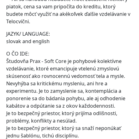
piatok, cena sa vam pripočíta do kreditu, ktorý
budete môcť využiť na akékoľvek ďalšie vzdelávanie v
Telocvični.
JAZYK/ LANGUAGE:
slovak and english
O ČO IDE:
Študovňa Prax - Soft Core je pohybové kolektívne
vzdelávanie, ktoré emancipuje vtelenú zmyslovú
skúsenosť ako rovnocennú vedomosť tela a mysle.
Nevyhýba sa kritickému mysleniu, ani hre a
experimentu. Je to zamyslenie sa, kontemplácia a
ponorenie sa do bádania pohybu, ale aj odhodenie
kabátov a odpútanie sa z okov každodennosti.
Je to bezpečný priestor, ktorý prijíma odlišnosti,
problémy, konflikty a nesúlad.
Je to bezpečný priestor, ktorý sa snaží neponúkať
jednu šablónu, tichú disciplínu.