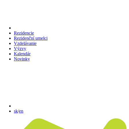
Rezidencie
Rezidenční umelci
Vzdelávanie
Výzvy
Kalendár
Novinky
sk
/
en