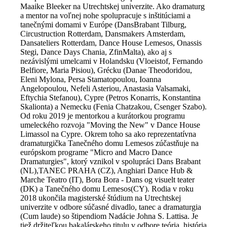
Maaike Bleeker na Utrechtskej univerzite. Ako dramaturg
a mentor na voľnej nohe spolupracuje s inštitúciami a
tanečnými domami v Európe (DansBrabant Tilburg,
Circustruction Rotterdam, Dansmakers Αmsterdam,
Dansateliers Rotterdam, Dance House Lemesos, Onassis
Stegi, Dance Days Chania, ZfinMalta), ako aj s
nezávislými umelcami v Holandsku (Vloeistof, Fernando
Belfiore, Maria Pisiou), Grécku (Danae Theodoridou,
Eleni Mylona, Persa Stamatopoulou, Ioanna
Angelopoulou, Nefeli Asteriou, Anastasia Valsamaki,
Eftychia Stefanou), Cypre (Petros Konarris, Konstantina
Skalionta) a Nemecku (Fenia Chatzakou, Csenger Szabo).
Od roku 2019 je mentorkou a kurátorkou programu
umeleckého rozvoja "Moving the New" v Dance House
Limassol na Cypre. Okrem toho sa ako reprezentatívna
dramaturgička Tanečného domu Lemesos zúčastňuje na
európskom programe "Micro and Macro Dance
Dramaturgies", ktorý vznikol v spolupráci Dans Brabant
(NL),TANEC PRAHA (CZ), Anghiari Dance Hub &
Marche Teatro (IT), Bora Bora - Dans og visuelt teater
(DK) a Tanečného domu Lemesos(CY). Rodia v roku
2018 ukončila magisterské štúdium na Utrechtskej
univerzite v odbore súčasné divadlo, tanec a dramaturgia
(Cum laude) so štipendiom Nadácie Johna S. Lattisa. Je
tiež držiteľkou bakalárskeho titulu v odbore teória, história