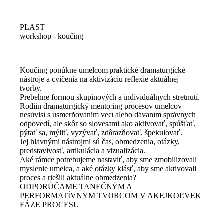
PLAST
workshop - koučing
Koučing ponúkne umelcom praktické dramaturgické
nástroje a cvičenia na aktivizáciu reflexie aktuálnej
tvorby.
Prebehne formou skupinových a individuálnych stretnutí.
Rodiin dramaturgický mentoring procesov umelcov
nesúvisí s usmerňovaním vecí alebo dávaním správnych
odpovedí, ale skôr so slovesami ako aktivovať, spúšťať,
pýtať sa, mýliť, vyzývať, zdôrazňovať, špekulovať.
Jej hlavnými nástrojmi sú čas, obmedzenia, otázky,
predstavivosť, artikulácia a vizualizácia.
Aké rámce potrebujeme nastaviť, aby sme zmobilizovali
myslenie umelca, a aké otázky klásť, aby sme aktivovali
proces a riešili aktuálne obmedzenia?
ODPORÚČAME TANEČNÝM A
PERFORMATÍVNYM TVORCOM V AKEJKOĽVEK
FÁZE PROCESU