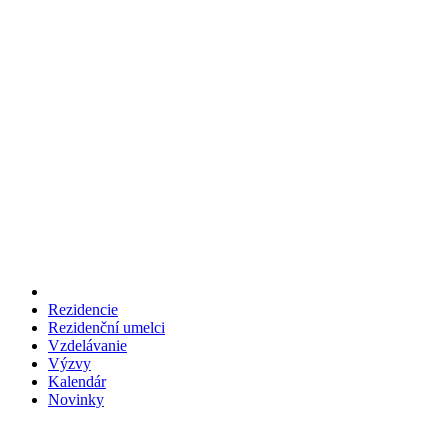
Rezidencie
Rezidenční umelci
Vzdelávanie
Výzvy
Kalendár
Novinky