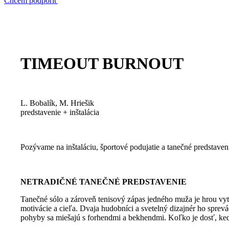
Chcem podporiť
TIMEOUT BURNOUT
L. Bobalík, M. Hriešik
predstavenie + inštalácia
Pozývame na inštaláciu, športové podujatie a tanečné predstaveni
NETRADIČNÉ TANEČNÉ PREDSTAVENIE
Tanečné sólo a zároveň tenisový zápas jedného muža je hrou vytr
motivácie a cieľa. Dvaja hudobníci a svetelný dizajnér ho sprevá
pohyby sa miešajú s forhendmi a bekhendmi. Koľko je dosť, ked