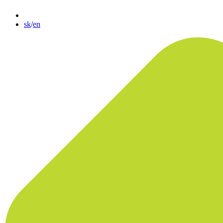
sk
/
en