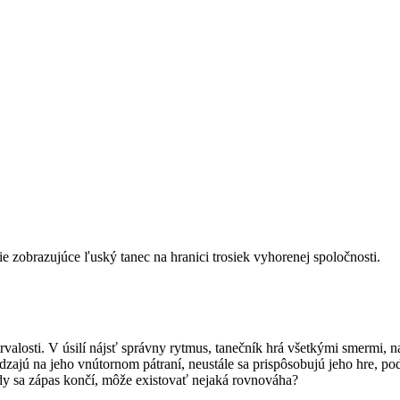
e zobrazujúce ľuský tanec na hranici trosiek vyhorenej spoločnosti.
valosti. V úsilí nájsť správny rytmus, tanečník hrá všetkými smermi, n
dzajú na jeho vnútornom pátraní, neustále sa prispôsobujú jeho hre, pod
y sa zápas končí, môže existovať nejaká rovnováha?