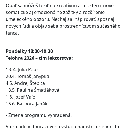
Opäť sa môžeš tešiť na kreatívnu atmosféru, nové
somatické aj emocionálne zážitky a rozšírenie
umeleckého obzoru. Nechaj sa inšpirovať, spoznaj
nových ľudí a objav seba prostredníctvom súčasného
tanca.
Pondelky 18:00-19:30
Telohra 2026 – tím lektorstva:
13. 4. Julia Pabst
20.4. Tomáš Janypka
4.5. Andrej Štepita
18.5. Paulína Šmatláková
1.6. Jozef Vaľo
15.6. Barbora Janák
- Zmena programu vyhradená.
V prípade jednorázového vstupu napíšte, prosím, do