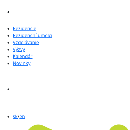
Rezidencie
Rezidenční umelci
Vzdelávanie
Výzvy
Kalendár
Novinky
sk
/
en