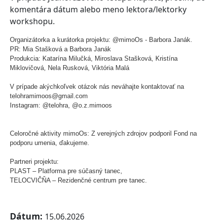
komentára dátum alebo meno lektora/lektorky
workshopu.
Organizátorka a kurátorka projektu: @mimoOs - Barbora Janák.
PR: Mia Stašková a Barbora Janák
Produkcia: Katarína Milučká, Miroslava Stašková, Kristína
Miklovičová, Nela Rusková, Viktória Malá
V prípade akýchkoľvek otázok nás neváhajte kontaktovať na
telohramimoos@gmail.com
Instagram: @telohra, @o.z.mimoos
Celoročné aktivity mimoOs: Z verejných zdrojov podporil Fond na
podporu umenia, ďakujeme.
Partneri projektu:
PLAST – Platforma pre súčasný tanec,
TELOCVIČŇA – Rezidenčné centrum pre tanec.
Dátum:
15.06.2026