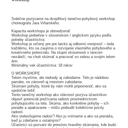
Srdečne pozývame na dvojdňový tanečno-pohybový workshop
choreografa Jara Viňarského.
Kapacita workshopu je obmedzená!
Workshop prebehne v slovenskom / anglickom jazyku podľa
potreby účastníctva.
Workshop je určený pre pre laickú aj odbornú verejnosť – teda
každému, kto sa zaujíma o rozvíjanie vlastného pohybového a
kreatívneho potenciálu. Na stupni skúsenosti s tancom
nezáleží, na chuti skúmať a pracovať so sebou a svojim telom
áno.
Minimálny vek účastníctva: 18 rokov
O WORKSHOPE
Telom myslíme, ale niekedy aj zabúdame. Telo je nádobou
pamäte, no zároveň aj miestom zabúdania.
Skúmam pohyby, ktoré by nám mohli pripomenúť, ako sa
spoločne tešiť.
Tento tanečný workshop ako slávnosť pozýva účastníkov
objaviť potenciál prežívania radosti prostredníctvom
pohybujúceho sa tela. Skúma, ako konkrétne pohyby – ich
poradie a opakovanie – môžu prebudiť kolektívne pocity
radosti.
Ako stelesňujeme radosť? Ako ju vnímame a ako sa prenáša,
keď ju zdieľame s ostatnými?
Účastníci sú pozvaní do priestoru hravého skúmania, kde budú