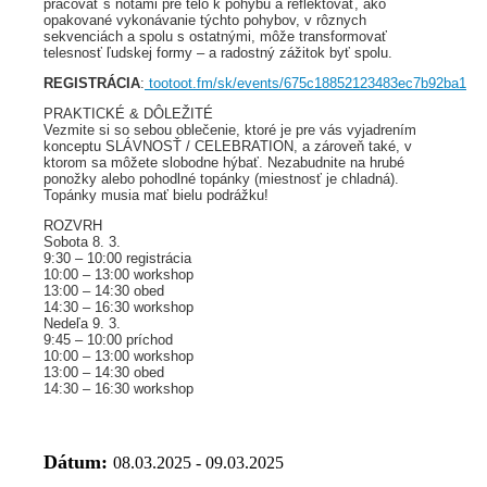
pracovať s notami pre telo k pohybu a reflektovať, ako
opakované vykonávanie týchto pohybov, v rôznych
sekvenciách a spolu s ostatnými, môže transformovať
telesnosť ľudskej formy – a radostný zážitok byť spolu.
REGISTRÁCIA
:
tootoot.fm/sk/events/675c18852123483ec7b92ba1
PRAKTICKÉ & DÔLEŽITÉ
Vezmite si so sebou oblečenie, ktoré je pre vás vyjadrením
konceptu SLÁVNOSŤ / CELEBRATION, a zároveň také, v
ktorom sa môžete slobodne hýbať. Nezabudnite na hrubé
ponožky alebo pohodlné topánky (miestnosť je chladná).
Topánky musia mať bielu podrážku!
ROZVRH
Sobota 8. 3.
9:30 – 10:00 registrácia
10:00 – 13:00 workshop
13:00 – 14:30 obed
14:30 – 16:30 workshop
Nedeľa 9. 3.
9:45 – 10:00 príchod
10:00 – 13:00 workshop
13:00 – 14:30 obed
14:30 – 16:30 workshop
Dátum:
08.03.2025 - 09.03.2025