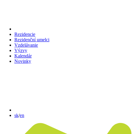
Rezidencie
Rezidenční umelci
Vzdelávanie
Výzvy
Kalendár
Novinky
sk
/
en