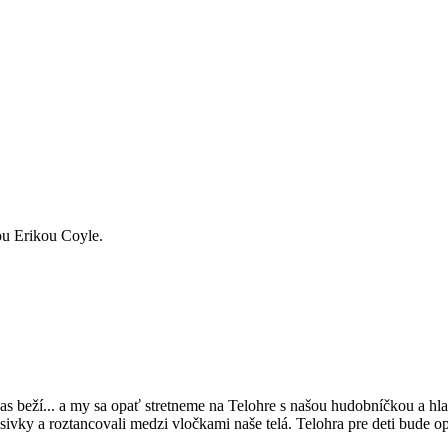
ou Erikou Coyle.
as beží... a my sa opať stretneme na Telohre s našou hudobníčkou a h
sivky a roztancovali medzi vločkami naše telá. Telohra pre deti bude o