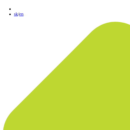
sk
/
en