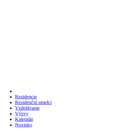
Rezidencie
Rezidenční umelci
Vzdelávanie
Výzvy
Kalendár
Novinky