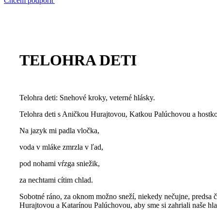
Chcem podporiť
TELOHRA DETI
Telohra deti: Snehové kroky, veterné hlásky.
Telohra deti s Aničkou Hurajtovou, Katkou Palúchovou a hostk
Na jazyk mi padla vločka,
voda v mláke zmrzla v ľad,
pod nohami vŕzga sniežik,
za nechtami cítim chlad.
Sobotné ráno, za oknom možno sneží, niekedy nečujne, predsa č
Hurajtovou a Katarínou Palúchovou, aby sme si zahriali naše hla