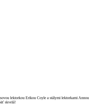
lasovou lektorkou Erikou Coyle a stálymi lektorkami Annou
päť skvelá!