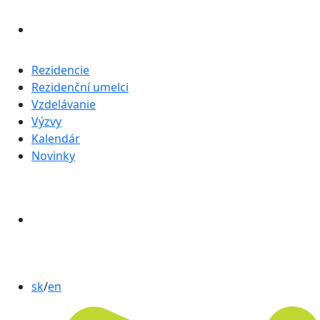
Rezidencie
Rezidenční umelci
Vzdelávanie
Výzvy
Kalendár
Novinky
sk
/
en