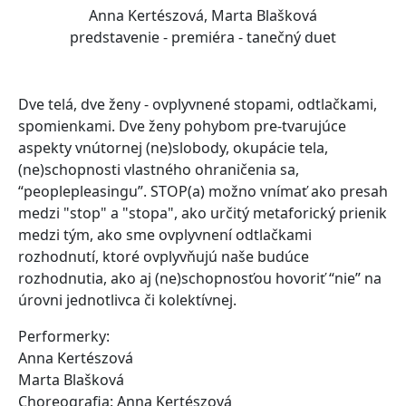
Anna Kertészová, Marta Blašková
predstavenie - premiéra - tanečný duet
Dve telá, dve ženy - ovplyvnené stopami, odtlačkami,
spomienkami. Dve ženy pohybom pre-tvarujúce
aspekty vnútornej (ne)slobody, okupácie tela,
(ne)schopnosti vlastného ohraničenia sa,
“peoplepleasingu”. STOP(a) možno vnímať ako presah
medzi "stop" a "stopa", ako určitý metaforický prienik
medzi tým, ako sme ovplyvnení odtlačkami
rozhodnutí, ktoré ovplyvňujú naše budúce
rozhodnutia, ako aj (ne)schopnosťou hovoriť “nie” na
úrovni jednotlivca či kolektívnej.
Performerky:
Anna Kertészová
Marta Blašková
Choreografia: Anna Kertészová