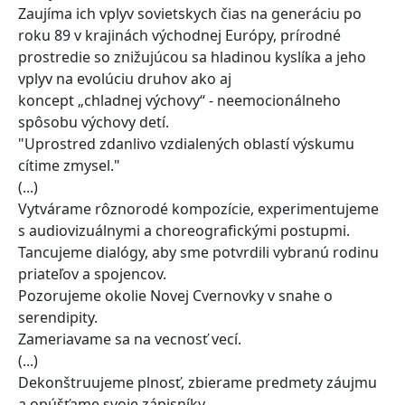
Zaujíma ich vplyv sovietskych čias na generáciu po
roku 89 v krajinách východnej Európy, prírodné
prostredie so znižujúcou sa hladinou kyslíka a jeho
vplyv na evolúciu druhov ako aj
koncept „chladnej výchovy“ - neemocionálneho
spôsobu výchovy detí.
"Uprostred zdanlivo vzdialených oblastí výskumu
cítime zmysel."
(...)
Vytvárame rôznorodé kompozície, experimentujeme
s audiovizuálnymi a choreografickými postupmi.
Tancujeme dialógy, aby sme potvrdili vybranú rodinu
priateľov a spojencov.
Pozorujeme okolie Novej Cvernovky v snahe o
serendipity.
Zameriavame sa na vecnosť vecí.
(...)
Dekonštruujeme plnosť, zbierame predmety záujmu
a opúšťame svoje zápisníky.