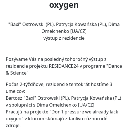
oxygen
"Baxi" Ostrowski (PL), Patrycja Kowańska (PL), Dima
Omelchenko [UA/CZ]
výstup z rezidencie
Pozývame Vás na posledný tohoročný výstup z
rezidencie projektu RESIDANCE24 v programe "Dance
& Science"
Počas 2-týždňovej rezidencie tentokrát hostíme 3
umelcov:
Bartosz "Baxi" Ostrowski (PL), Patrycja Kowańska (PL)
v spolupráci s Dima Omelchenko [UA/CZ]
Pracujú na projekte "Don't pressure we already lack
oxygen" v ktorom skúmajú zdanlivo rôznorodé
zdroje.