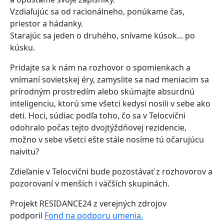
Vzdiaľujúc sa od racionálneho, ponúkame čas,
priestor a hádanky.
Starajúc sa jeden o druhého, snívame kúsok... po
kúsku.
Pridajte sa k nám na rozhovor o spomienkach a
vnímaní sovietskej éry, zamyslite sa nad meniacim sa
prírodným prostredím alebo skúmajte absurdnú
inteligenciu, ktorú sme všetci kedysi nosili v sebe ako
deti. Hoci, súdiac podľa toho, čo sa v Telocvični
odohralo počas tejto dvojtýždňovej rezidencie,
možno v sebe všetci ešte stále nosíme tú očarujúcu
naivitu?
Zdieľanie v Telocvični bude pozostávať z rozhovorov a
pozorovaní v menších i väčších skupinách.
Projekt RESIDANCE24 z verejných zdrojov
podporil
Fond na podporu umenia.