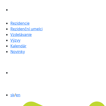
Rezidencie
Rezidenční umelci
Vzdelávanie
Výzvy
Kalendár
Novinky
sk
/
en