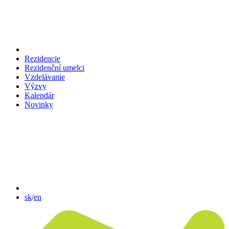
Rezidencie
Rezidenční umelci
Vzdelávanie
Výzvy
Kalendár
Novinky
sk
/
en