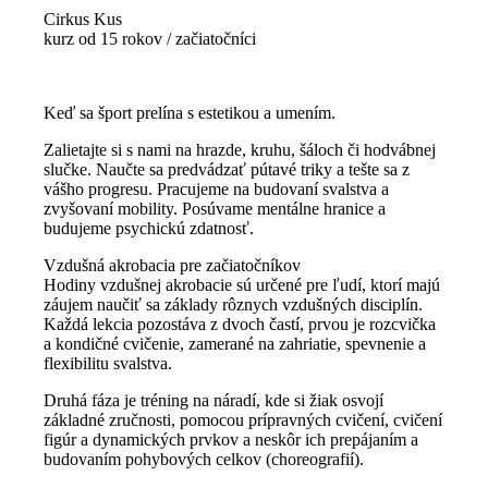
Cirkus Kus
kurz od 15 rokov / začiatočníci
Keď sa šport prelína s estetikou a umením.
Zalietajte si s nami na hrazde, kruhu, šáloch či hodvábnej
slučke. Naučte sa predvádzať pútavé triky a tešte sa z
vášho progresu. Pracujeme na budovaní svalstva a
zvyšovaní mobility. Posúvame mentálne hranice a
budujeme psychickú zdatnosť.
Vzdušná akrobacia pre začiatočníkov
Hodiny vzdušnej akrobacie sú určené pre ľudí, ktorí majú
záujem naučiť sa základy rôznych vzdušných disciplín.
Každá lekcia pozostáva z dvoch častí, prvou je rozcvička
a kondičné cvičenie, zamerané na zahriatie, spevnenie a
flexibilitu svalstva.
Druhá fáza je tréning na náradí, kde si žiak osvojí
základné zručnosti, pomocou prípravných cvičení, cvičení
figúr a dynamických prvkov a neskôr ich prepájaním a
budovaním pohybových celkov (choreografií).