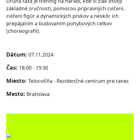
Druhá fáza je tréning na náradí, kde si žiak osvojí
základné zručnosti, pomocou prípravných cvičení,
cvičení figúr a dynamických prvkov a neskôr ich
prepájaním a budovaním pohybových celkov
(choreografií).
Dátum:
07.11.2024
Čas:
18:00 - 19:30
Miesto:
Telocvičňa - Rezidenčné centrum pre tanec
Mesto:
Bratislava