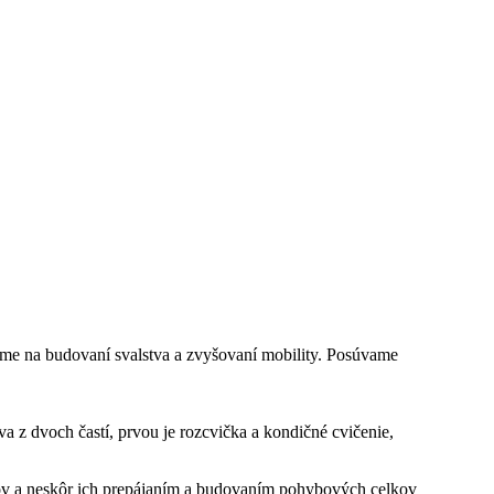
ujeme na budovaní svalstva a zvyšovaní mobility. Posúvame
a z dvoch častí, prvou je rozcvička a kondičné cvičenie,
vkov a neskôr ich prepájaním a budovaním pohybových celkov