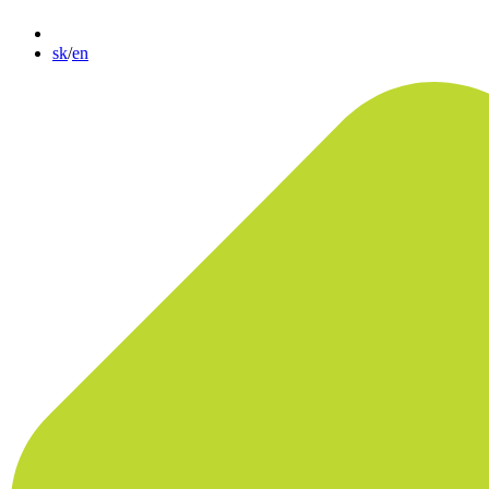
sk
/
en