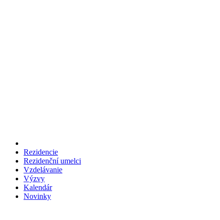
Rezidencie
Rezidenční umelci
Vzdelávanie
Výzvy
Kalendár
Novinky