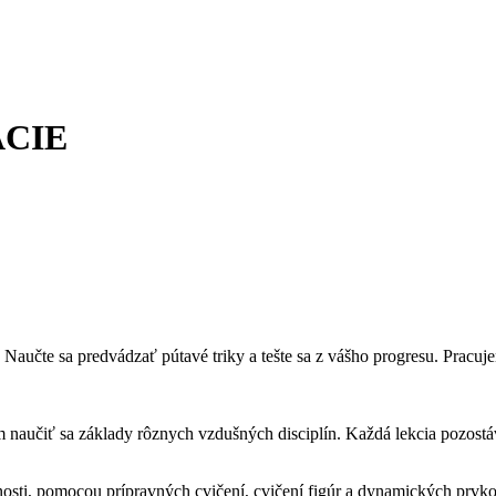
CIE
e. Naučte sa predvádzať pútavé triky a tešte sa z vášho progresu. Prac
 naučiť sa základy rôznych vzdušných disciplín. Každá lekcia pozostáv
ručnosti, pomocou prípravných cvičení, cvičení figúr a dynamických pr