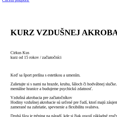
Chcem podporiť
KURZ VZDUŠNEJ AKROBA
Cirkus Kus
kurz od 15 rokov / začiatočníci
Keď sa šport prelína s estetikou a umením.
Zalietajte si s nami na hrazde, kruhu, šáloch či hodvábnej slučk
mentálne hranice a budujeme psychickú zdatnosť.
Vzdušná akrobacia pre začiatočníkov
Hodiny vzdušnej akrobacie sú určené pre ľudí, ktorí majú záujem
zamerané na zahriatie, spevnenie a flexibilitu svalstva.
Druhá fáza je tréning na náradí, kde si žiak osvojí základné z