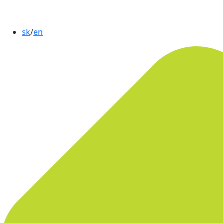
sk
/
en