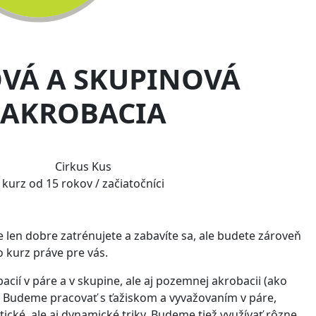
VÁ A SKUPINOVÁ
AKROBACIA
Cirkus Kus
kurz od 15 rokov / začiatočníci
ie len dobre zatrénujete a zabavíte sa, ale budete zároveň
o kurz práve pre vás.
ií v páre a v skupine, ale aj pozemnej akrobacii (ako
.). Budeme pracovať s ťažiskom a vyvažovaním v páre,
atické, ale aj dynamické triky. Budeme tiež využívať rôzne