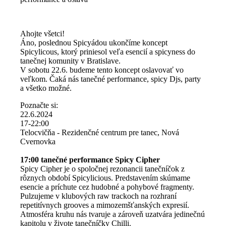
Ahojte všetci!
Áno, poslednou Spicyádou ukončíme koncept
Spicylicous, ktorý priniesol veľa esencií a spicyness do
tanečnej komunity v Bratislave.
V sobotu 22.6. budeme tento koncept oslavovať vo
veľkom. Čaká nás tanečné performance, spicy Djs, party
a všetko možné.
Poznačte si:
22.6.2024
17-22:00
Telocvičňa - Rezidenčné centrum pre tanec, Nová
Cvernovka
17:00 tanečné performance Spicy Cipher
Spicy Cipher je o spoločnej rezonancii tanečníčok z
rôznych období Spicylicious. Predstavením skúmame
esencie a príchute cez hudobné a pohybové fragmenty.
Pulzujeme v klubových raw trackoch na rozhraní
repetitívnych grooves a mimozemšťanských expresií.
Atmosféra kruhu nás tvaruje a zároveň uzatvára jedinečnú
kapitolu v živote tanečníčky Chilli.