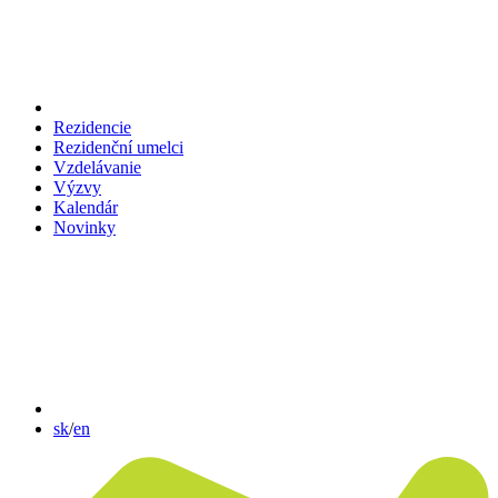
Rezidencie
Rezidenční umelci
Vzdelávanie
Výzvy
Kalendár
Novinky
sk
/
en